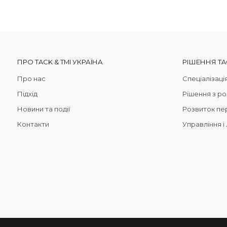
ПРО TACK & TMI УКРАЇНА
РІШЕННЯ TA
Про нас
Спеціалізаці
Підхід
Рішення з р
Новини та події
Розвиток пе
Контакти
Управління і