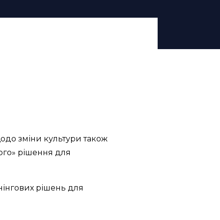
щодо зміни культури також
ого» рішення для
енінгових рішень для