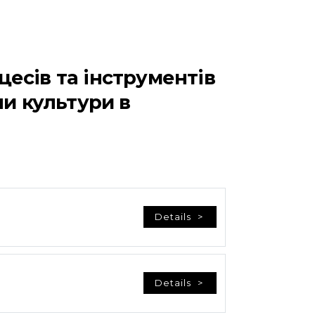
есів та інструментів
ни культури в
Details
Details