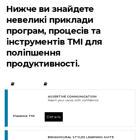
Нижче ви знайдете
невеликі приклади
програм, процесів та
інструментів ТМІ для
поліпшення
продуктивності.
ASSERTIVE COMMUNICATION
Assert your views with confidence
Рішення TMI
Details
BEHAVIOURAL STYLES LEARNING SUITE