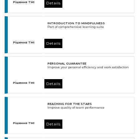
Рішення TMI
Details
INTRODUCTION TO MINDFULNESS
Part of comprehensive learning suite
Рішення TMI
Details
PERSONAL GUARANTEE
Improve your personal efficiency and work satisfaction
Рішення TMI
Details
REACHING FOR THE STARS
Improve quality of team performance
Рішення TMI
Details