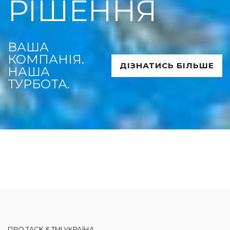
РІШЕННЯ
ВАША
КОМПАНІЯ.
ДІЗНАТИСЬ БІЛЬШЕ
НАША
ТУРБОТА.
ПРО TACK & TMI УКРАЇНА