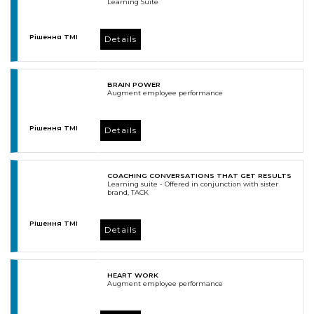
Learning Suite
Рішення TMI
Details
BRAIN POWER
Augment employee performance
Рішення TMI
Details
COACHING CONVERSATIONS THAT GET RESULTS
Learning suite - Offered in conjunction with sister
brand, TACK
Рішення TMI
Details
HEART WORK
Augment employee performance